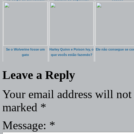
Se o Wolverine fosse um
Harley Quinn e Poison Ivy, o
Ele não consegue se co
gato
que vocês estão fazendo?
Leave a Reply
Your email address will not
marked
*
Message:
*