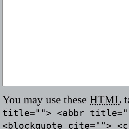
You may use these
HTML
t
title=""> <abbr title="
<blockquote cite=""> <c