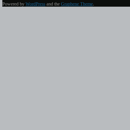
Powered by
WordPress
and the
Graphene Theme
.