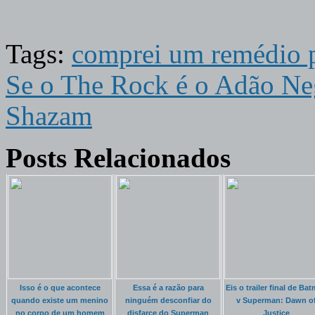
Tags:
comprei um remédio p
Se o The Rock é o Adão Ne
Shazam
Posts Relacionados
Isso é o que acontece
Essa é a razão para
Eis o trailer final de Ba
quando existe um menino
ninguém desconfiar do
v Superman: Dawn o
no corpo de um homem
disfarce do Superman
Justice