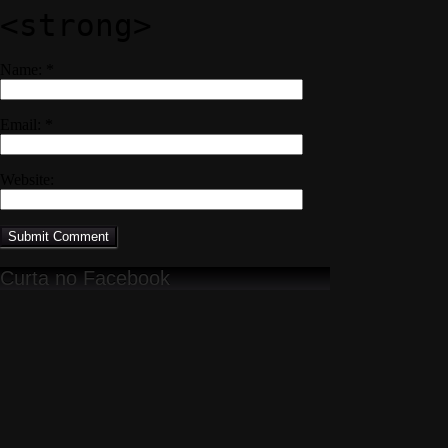
<strong>
Name:
*
Email:
*
Website:
Curta no Facebook