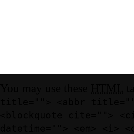
You may use these
HTML
ta
title=""> <abbr title="
<blockquote cite=""> <c
datetime=""> <em> <i> <