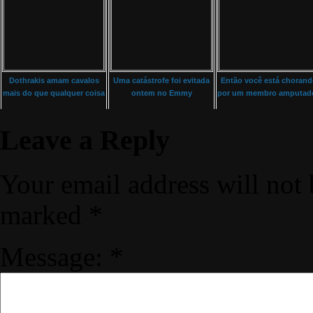
Dothrakis amam cavalos
Uma catástrofe foi evitada
Então você está choran
mais do que qualquer coisa
ontem no Emmy
por um membro amputad
Leave a Reply
Your email address will not 
marked
*
Message:
*