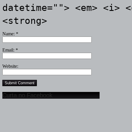
datetime=""> <em> <i> <
<strong>
Name:
*
Email:
*
Website:
Curta no Facebook