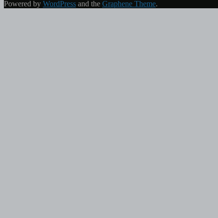
Powered by
WordPress
and the
Graphene Theme
.