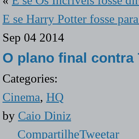
«
E se Os Incríveis fosse d
E se Harry Potter fosse pa
Sep
04
2014
O plano final contra
Categories:
Cinema
,
HQ
by
Caio Diniz
Compartilhe
Tweetar