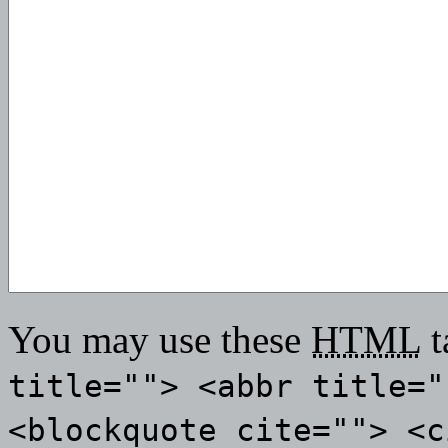
You may use these
HTML
t
title=""> <abbr title="
<blockquote cite=""> <c