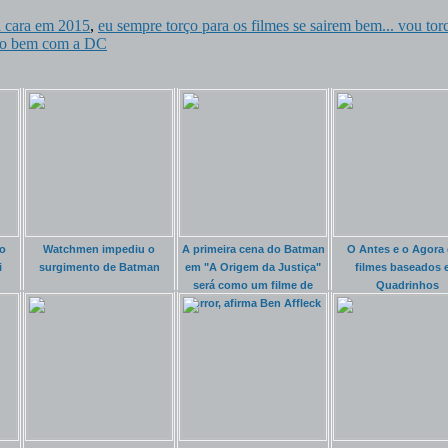
a cara em 2015
,
eu sempre torço para os filmes se sairem bem... vou tor
tão bem com a DC
o
Watchmen impediu o
A primeira cena do Batman
O Antes e o Agora
i
surgimento de Batman
em "A Origem da Justiça"
filmes baseados 
será como um filme de
Quadrinhos
Horror, afirma Ben Affleck