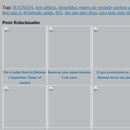
Tags:
BATMAN
,
ben affleck
,
demolidor
,
espero de verdade quebrar 
tbm mas to #chateado ainda
,
HQ
,
pra que meu deus
,
tava tudo indo 
Posts Relacionados
Eis o trailer final de Batman
Namorar uma super-heroína
O que aconteceria se 
v Superman: Dawn of
é um saco
Batman fosse seu pa
Justice