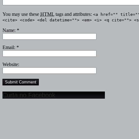
You may use these
HTML
tags and attributes:
<a href="" title="
<cite> <code> <del datetime=""> <em> <i> <q cite=""> <s
Name:
*
Email:
*
Website:
Curta no Facebook