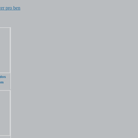
cer pro ben
 dos
em