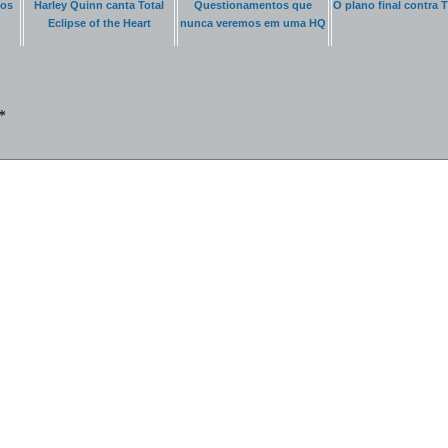
mos
Harley Quinn canta Total
Questionamentos que
O plano final contra
Eclipse of the Heart
nunca veremos em uma HQ
*