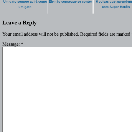
Um gato sempre agirá como
Ele não consegue se conter
6 coisas que aprende
um gato
com Super-Heróis
Leave a Reply
Your email address will not be published.
Required fields are marked
Message:
*