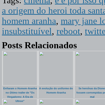
Tags:
cinema
,
e é por isso 
a origem do heroi toda san
homem aranha
,
mary jane l
insubstituível
,
reboot
,
twitt
Posts Relacionados
Enfiaram o Homem-Aranha
A evolução do uniforme do
Se heroínas da Disne
no último trailer de "Os
Homem-Aranha
fossem corrompidas p
Vingadores: A Era de
mal
Ultron"