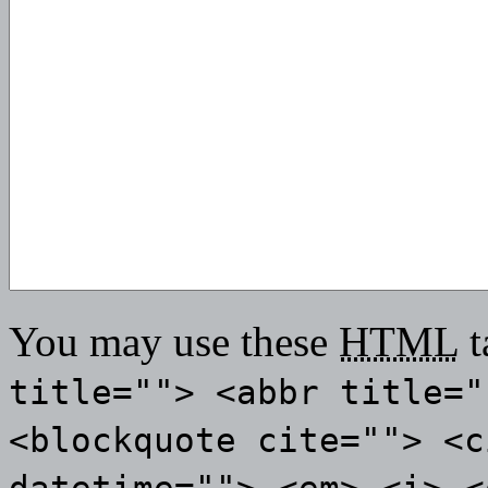
You may use these
HTML
t
title=""> <abbr title="
<blockquote cite=""> <c
datetime=""> <em> <i> <