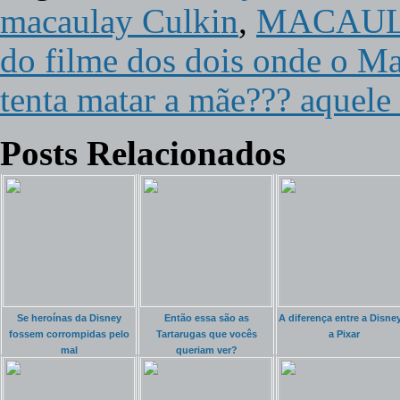
macaulay Culkin
,
MACAUL
do filme dos dois onde o M
tenta matar a mãe??? aquele 
Posts Relacionados
Se heroínas da Disney
Então essa são as
A diferença entre a Disney
fossem corrompidas pelo
Tartarugas que vocês
a Pixar
mal
queriam ver?