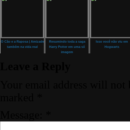
O Cão e a Raposa | Amizade
Resumindo toda a saga
Isso você não viu em
também na vida real
Harry Potter em uma só
Hogwarts
imagem
Leave a Reply
Your email address will not 
marked
*
Message:
*