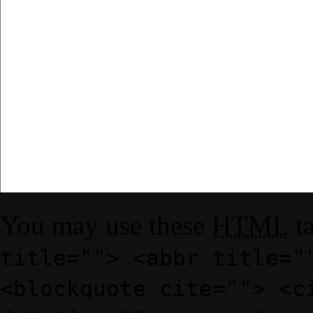
You may use these
HTML
ta
title=""> <abbr title="
<blockquote cite=""> <c