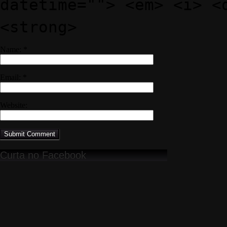
datetime=""> <em> <i> <
<strong>
Name:
*
Email:
*
Website:
Curta no Facebook