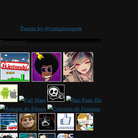
Tweets by @complexogeek
Parceiros