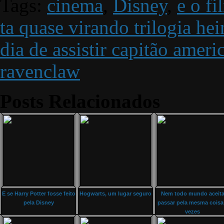
Tags:
cinema
,
Disney
,
e o fi
ta quase virando trilogia hei
dia de assistir capitão amer
ravenclaw
Posts Relacionados
E se Harry Potter fosse feito
Hogwarts, um lugar seguro
Nem todo mundo aceit
pela Disney
passar pela mesma coisa
vezes