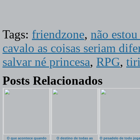
Tags:
friendzone
,
não estou
cavalo as coisas seriam dife
salvar né princesa
,
RPG
,
ti
Posts Relacionados
O que acontece quando
O destino de todas as
O pesadelo de todo jog