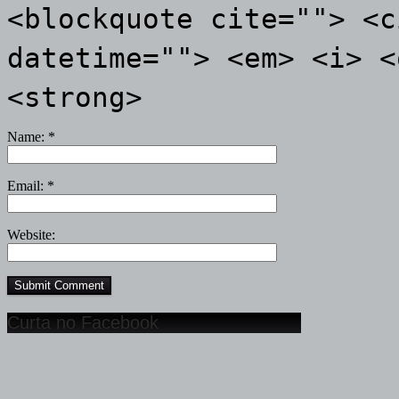
<blockquote cite=""> <c
datetime=""> <em> <i> <
<strong>
Name:
*
Email:
*
Website:
Curta no Facebook