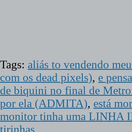
Tags:
aliás to vendendo me
com os dead pixels)
,
e pens
de biquini no final de Metro
por ela (ADMITA)
,
está mor
monitor tinha uma LINHA I
tirinhas