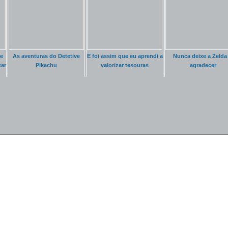
de
As aventuras do Detetive
E foi assim que eu aprendi a
Nunca deixe a Zelda 
ar
Pikachu
valorizar tesouras
agradecer