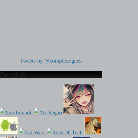
Tweets by @complexogeek
Parceiros