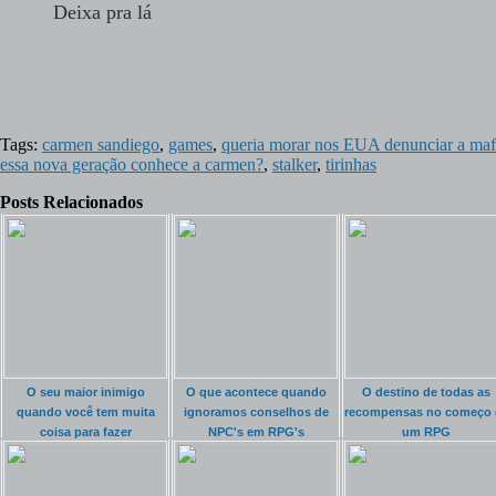
Deixa pra lá
Tags:
carmen sandiego
,
games
,
queria morar nos EUA denunciar a mafi
essa nova geração conhece a carmen?
,
stalker
,
tirinhas
Posts Relacionados
O seu maior inimigo
O que acontece quando
O destino de todas as
quando você tem muita
ignoramos conselhos de
recompensas no começo 
coisa para fazer
NPC's em RPG's
um RPG