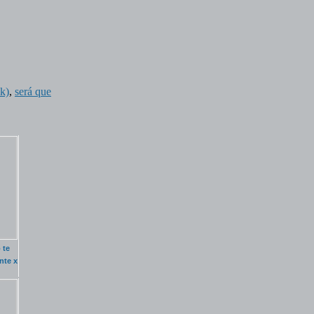
k)
,
será que
 te
nte x