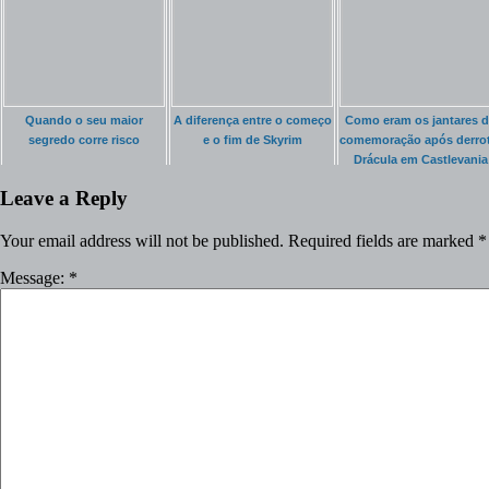
Quando o seu maior
A diferença entre o começo
Como eram os jantares 
segredo corre risco
e o fim de Skyrim
comemoração após derrot
Drácula em Castlevania
Leave a Reply
Your email address will not be published.
Required fields are marked
*
Message:
*