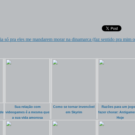
a só pra eles me mandarem morar na dinamarca (faz sentido pra mim o
Sua relação com
Como se tornar invencível
Razões para um jogo
de
videogames é a mesma que
em Skyrim
fazer chorar: Antigame
a sua vida amorosa
Hoje