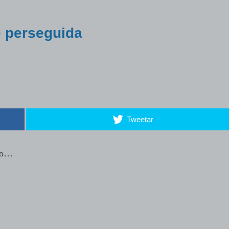
e perseguida
Tweetar
nto…