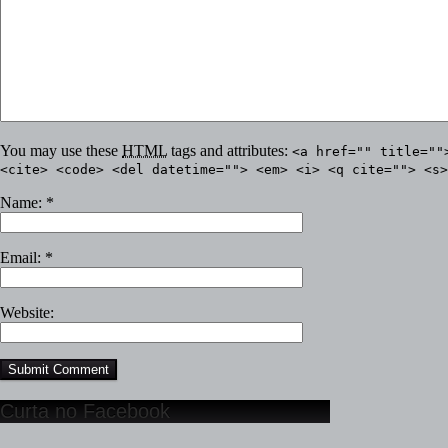
You may use these
HTML
tags and attributes:
<a href="" title=""
<cite> <code> <del datetime=""> <em> <i> <q cite=""> <s>
Name:
*
Email:
*
Website:
Curta no Facebook