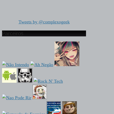
Tweets by @complexogeek
Parceiros