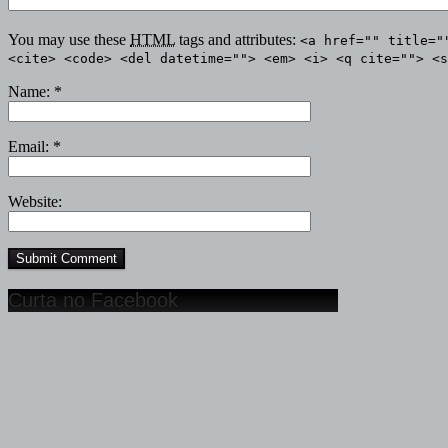
You may use these
HTML
tags and attributes:
<a href="" title="
<cite> <code> <del datetime=""> <em> <i> <q cite=""> <s
Name:
*
Email:
*
Website:
Curta no Facebook