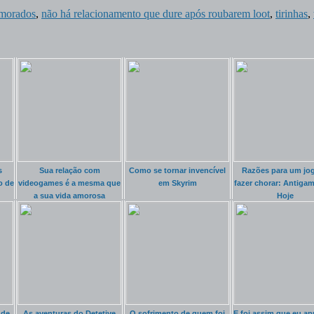
morados
,
não há relacionamento que dure após roubarem loot
,
tirinhas
,
s
Sua relação com
Como se tornar invencível
Razões para um jog
o de
videogames é a mesma que
em Skyrim
fazer chorar: Antigam
a sua vida amorosa
Hoje
 de
As aventuras do Detetive
O sofrimento de quem foi
E foi assim que eu ap