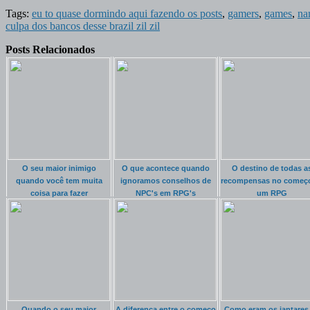
Tags:
eu to quase dormindo aqui fazendo os posts
,
gamers
,
games
,
na
culpa dos bancos desse brazil zil zil
Posts Relacionados
O seu maior inimigo
O que acontece quando
O destino de todas a
quando você tem muita
ignoramos conselhos de
recompensas no começ
coisa para fazer
NPC's em RPG's
um RPG
Quando o seu maior
A diferença entre o começo
Como eram os jantares