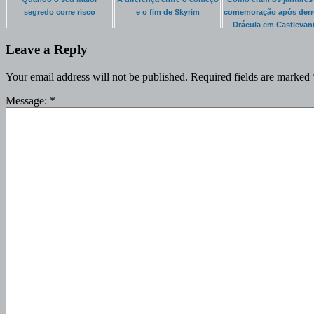
segredo corre risco
e o fim de Skyrim
comemoração após derr
Drácula em Castlevan
Leave a Reply
Your email address will not be published.
Required fields are marked
Message:
*