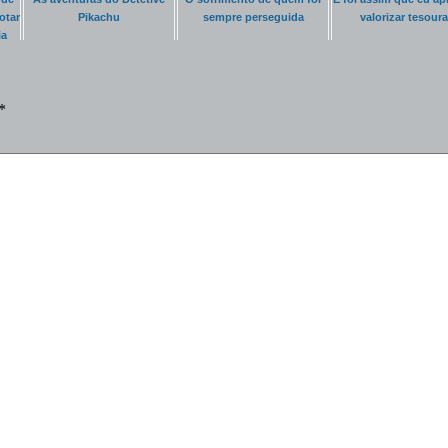
otar
Pikachu
sempre perseguida
valorizar tesour
ia
*