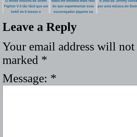
O modo história de Street
Nada me deixaria mais feliz
A vida do Joffrey cont
Fighter V é tão fácil que um
do que experimentar esse
por uma música do Em
bebê de 6 meses o
escorregador gigante na
completou
Suiça
Leave a Reply
Your email address will not
marked
*
Message:
*