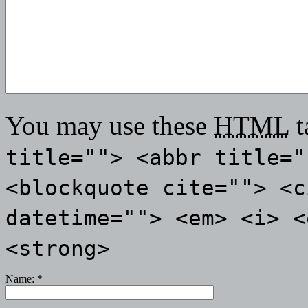
You may use these
HTML
t
title=""> <abbr title="
<blockquote cite=""> <c
datetime=""> <em> <i> <
<strong>
Name:
*