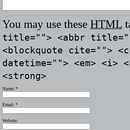
You may use these
HTML
t
title=""> <abbr title="
<blockquote cite=""> <c
datetime=""> <em> <i> <
<strong>
Name:
*
Email:
*
Website: