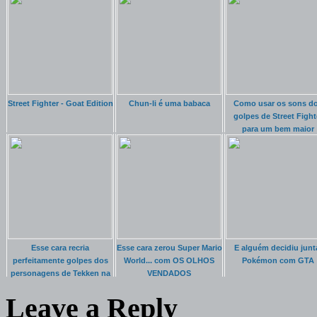
Street Fighter - Goat Edition
Chun-li é uma babaca
Como usar os sons d
golpes de Street Fight
para um bem maior
Esse cara recria
Esse cara zerou Super Mario
E alguém decidiu junt
perfeitamente golpes dos
World... com OS OLHOS
Pokémon com GTA
personagens de Tekken na
VENDADOS
vida real
Leave a Reply