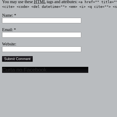
You may use these
HTML
tags and attributes:
<a href="" title="
<cite> <code> <del datetime=""> <em> <i> <q cite=""> <s
Name:
*
Email:
*
Website:
Curta no Facebook