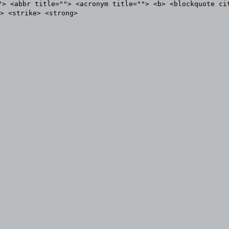
"> <abbr title=""> <acronym title=""> <b> <blockquote ci
> <strike> <strong>