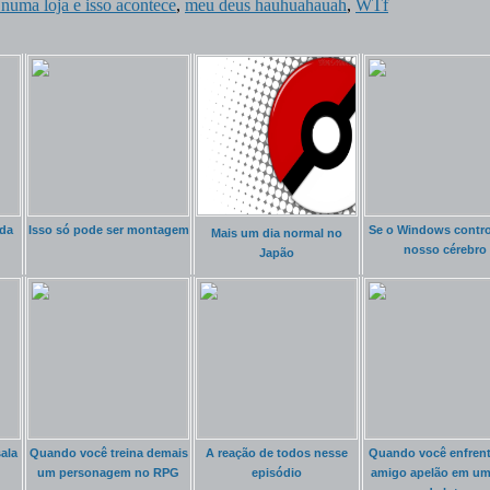
 numa loja e isso acontece
,
meu deus hauhuahauah
,
WTf
da
Isso só pode ser montagem
Se o Windows contro
Mais um dia normal no
nosso cérebro
Japão
ala
Quando você treina demais
A reação de todos nesse
Quando você enfrent
um personagem no RPG
episódio
amigo apelão em um