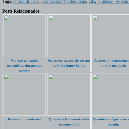
Tags:
chorando de rir
,
como isso? heuheuheue
,
gifs
,
já pensou vc está
Posts Relacionados
Por isso amizades
As desvantagens de ser um
Apenas uma propagan
masculinas duram para
herói de Super Sentai
normal no Japão
sempre
Resumindo a internet
Quando o Homem-Aranha
Quando você pisca na s
se torna inútil
de aula