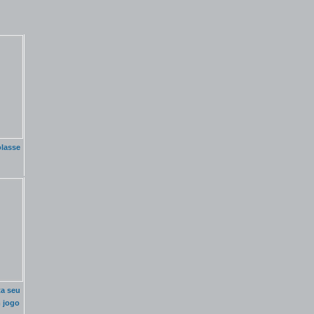
lasse
a seu
 jogo