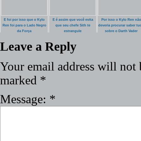
E foi por isso que o Kylo
E é assim que você evita
Por isso o Kylo Ren nã
Ren foi para o Lado Negro
que seu chefe Sith te
deveria procurar saber tu
da Força
estrangule
sobre o Darth Vader
Leave a Reply
Your email address will not 
marked
*
Message:
*