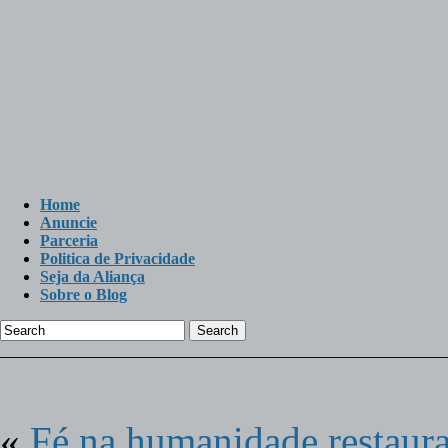
Home
Anuncie
Parceria
Politica de Privacidade
Seja da Aliança
Sobre o Blog
Search
«
Fé na humanidade restaur