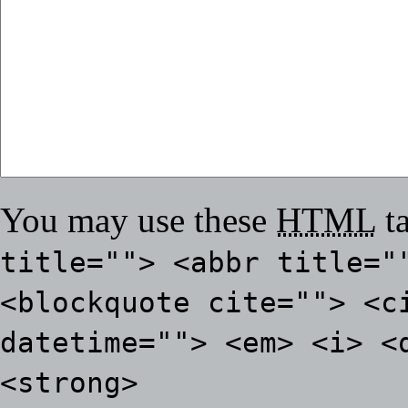
You may use these
HTML
ta
title=""> <abbr title="
<blockquote cite=""> <c
datetime=""> <em> <i> <
<strong>