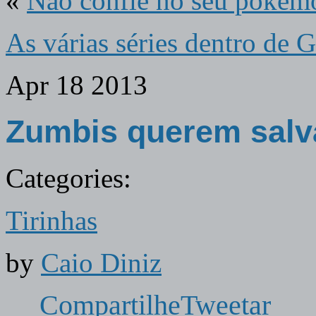
«
Não confie no seu pokém
As várias séries dentro de
Apr
18
2013
Zumbis querem salv
Categories:
Tirinhas
by
Caio Diniz
Compartilhe
Tweetar