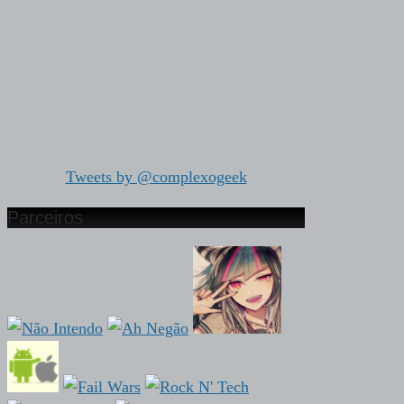
Tweets by @complexogeek
Parceiros