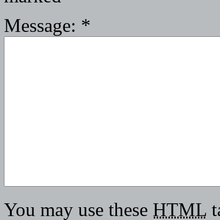
Message:
*
You may use these
HTML
t