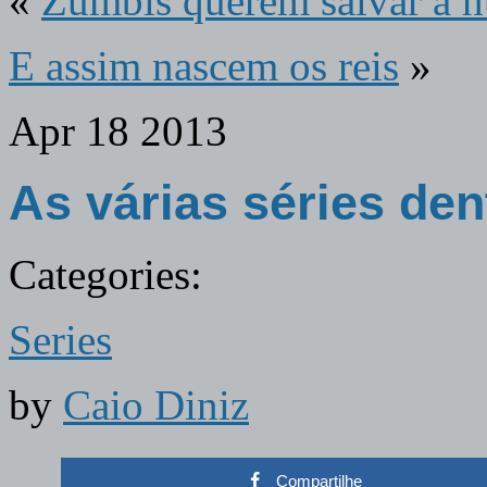
«
Zumbis querem salvar a 
E assim nascem os reis
»
Apr
18
2013
As várias séries de
Categories:
Series
by
Caio Diniz
Compartilhe