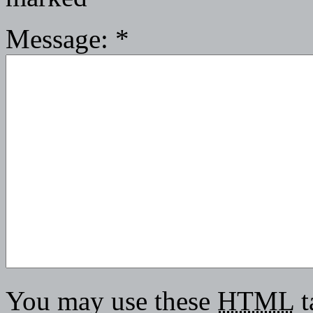
Message:
*
You may use these
HTML
t