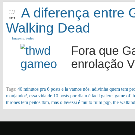
APR
A diferença entre
10
2013
Walking Dead
Imagens
,
Series
Fora que G
enrolação 
Tags:
40 minutos pra 6 posts e la vamos nós
,
adivinha quem tem pro
manjando?
,
essa vida de 10 posts por dia n é facil galere
,
game of t
thrones tem peitos tbm
,
mas o lavezzi é muito ruim pqp
,
the walkin