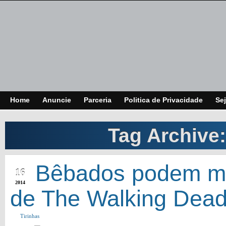
Home
Anuncie
Parceria
Politica de Privacidade
Sej
Tag Archive
OCT
Bêbados podem mu
16
2014
de The Walking Dea
Tirinhas