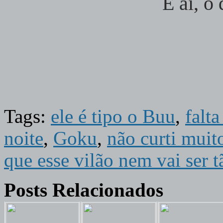
E ai, o
Tags:
ele é tipo o Buu
,
falt
noite
,
Goku
,
não curti muit
que esse vilão nem vai ser t
Posts Relacionados