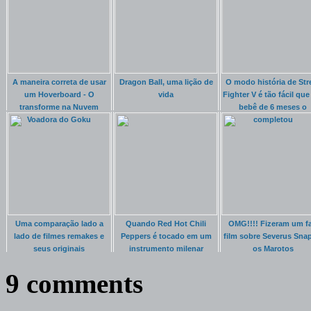
A maneira correta de usar
Dragon Ball, uma lição de
O modo história de Str
um Hoverboard - O
vida
Fighter V é tão fácil qu
transforme na Nuvem
bebê de 6 meses o
Voadora do Goku
completou
Uma comparação lado a
Quando Red Hot Chili
OMG!!!! Fizeram um f
lado de filmes remakes e
Peppers é tocado em um
film sobre Severus Snap
seus originais
instrumento milenar
os Marotos
Coreano
9 comments