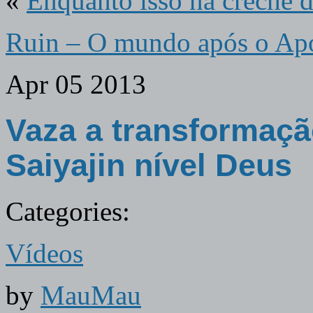
«
Enquanto isso na creche 
Ruin – O mundo após o Apo
Apr
05
2013
Vaza a transformaç
Saiyajin nível Deus
Categories:
Vídeos
by
MauMau