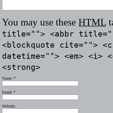
You may use these
HTML
t
title=""> <abbr title="
<blockquote cite=""> <c
datetime=""> <em> <i> <
<strong>
Name:
*
Email:
*
Website: