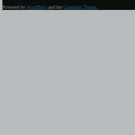
Powered by
WordPress
and the
Graphene Theme
.