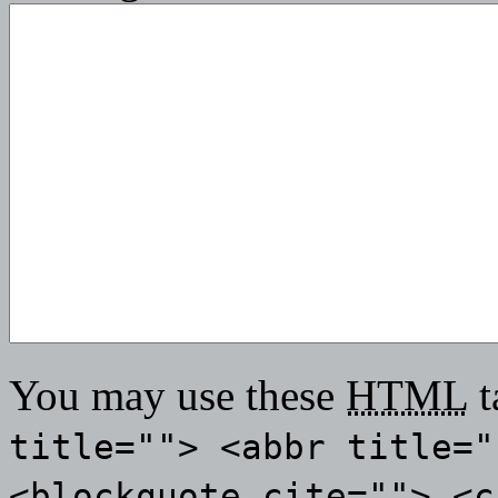
You may use these
HTML
t
title=""> <abbr title="
<blockquote cite=""> <c