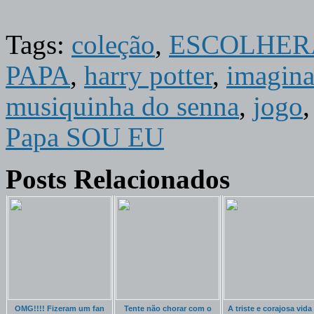
Tags:
coleção
,
ESCOLHER
PAPA
,
harry potter
,
imagina 
musiquinha do senna
,
jogo
Papa SOU EU
Posts Relacionados
OMG!!!! Fizeram um fan
Tente não chorar com o
A triste e corajosa vida