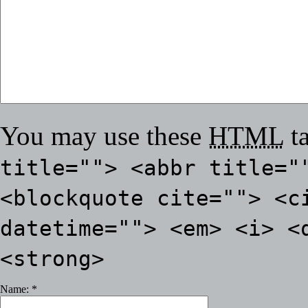
You may use these
HTML
ta
title=""> <abbr title="
<blockquote cite=""> <c
datetime=""> <em> <i> <
<strong>
Name:
*