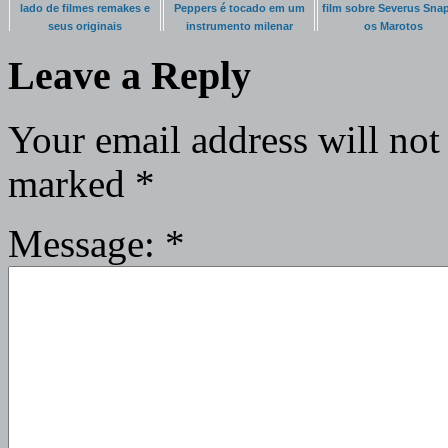
lado de filmes remakes e
Peppers é tocado em um
film sobre Severus Snap
seus originais
instrumento milenar
os Marotos
Coreano
Leave a Reply
Your email address will not
marked
*
Message:
*