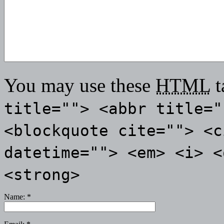
You may use these
HTML
t
title=""> <abbr title="
<blockquote cite=""> <c
datetime=""> <em> <i> <
<strong>
Name:
*