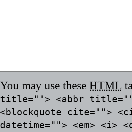
You may use these
HTML
ta
title=""> <abbr title="
<blockquote cite=""> <c
datetime=""> <em> <i> <