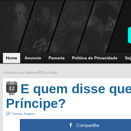
Home
Anuncie
Parceria
Politica de Privacidade
Sej
«
Acontece nos melhores RPG’s online
SEP
E quem disse que
12
2012
Príncipe?
Cinema
,
Imagens
Compartilhe