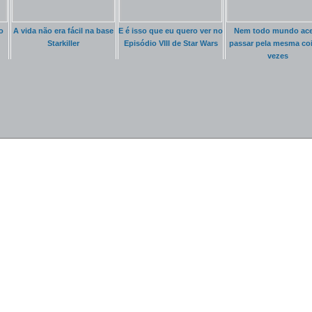
o
A vida não era fácil na base
E é isso que eu quero ver no
Nem todo mundo ace
Starkiller
Episódio VIII de Star Wars
passar pela mesma coi
vezes