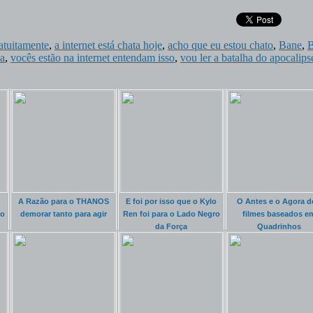
atuitamente
,
a internet está chata hoje
,
acho que eu estou chato
,
Bane
,
ça
,
vocês estão na internet entendam isso
,
vou ler a batalha do apocalips
A Razão para o THANOS
E foi por isso que o Kylo
O Antes e o Agora d
lo
demorar tanto para agir
Ren foi para o Lado Negro
filmes baseados e
da Força
Quadrinhos