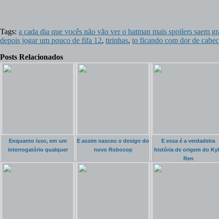
Tags:
a cada dia que vocês não vão ver o batman mais spoilers saem gr
depois jogar um pouco de fifa 12
,
tirinhas
,
to ficando com dor de cabe
Posts Relacionados
Enquanto isso, em um
E assim nasceu o design do
E essa é a verdadeira
interrogatório qualquer
novo Robocop
história de origem do Ky
Ren