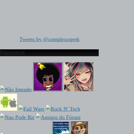
Tweets by @complexogeek
Parceiros