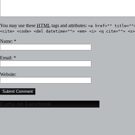
You may use these
HTML
tags and attributes:
<a href="" title=""
<cite> <code> <del datetime=""> <em> <i> <q cite=""> <s>
Name:
*
Email:
*
Website:
Curta no Facebook