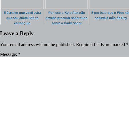
E é assim que você evita
Por isso o Kylo Ren não
É por isso que o Finn nã
que seu chefe Sith te
deveria procurar saber tudo
soltava a mão da Rey
estrangule
sobre o Darth Vader
Leave a Reply
Your email address will not be published.
Required fields are marked
*
Message:
*