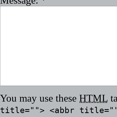
Message:
*
You may use these
HTML
ta
title=""> <abbr title="