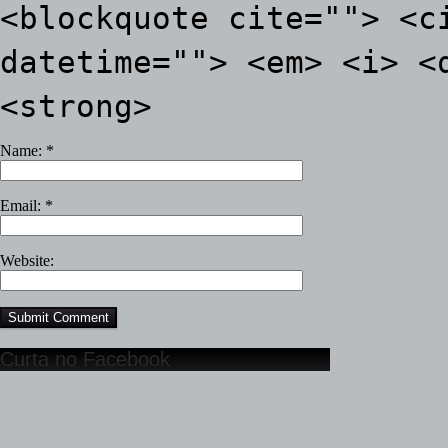
<blockquote cite=""> <c
datetime=""> <em> <i> <
<strong>
Name:
*
Email:
*
Website:
Curta no Facebook