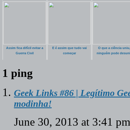
Assim fica difícil evitar a
E é assim que tudo vai
O que a ciência uniu
Guerra Civil
começar
ninguém pode desuni
1 ping
Geek Links #86 | Legítimo Gee
modinha!
June 30, 2013 at 3:41 p