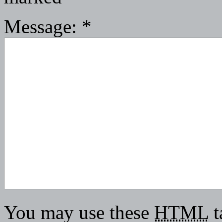
Message:
*
You may use these
HTML
t