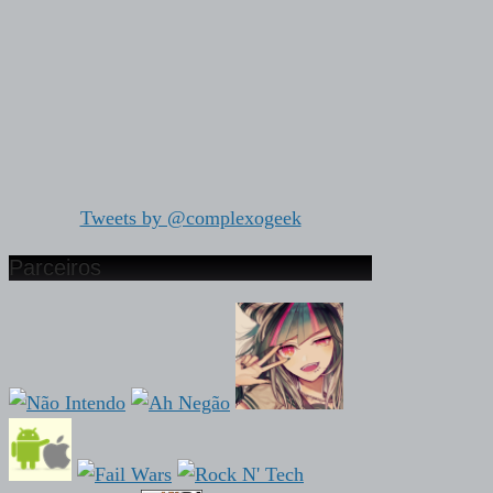
Tweets by @complexogeek
Parceiros