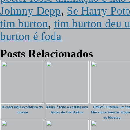
Johnny Depp
,
Se Harry Pott
tim burton
,
tim burton deu 
burton é foda
Posts Relacionados
O casal mais excêntrico do
Assim é feito o casting dos
OMG!!!! Fizeram um fa
cinema
filmes do Tim Burton
film sobre Severus Snape
os Marotos