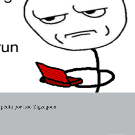
 pediu por isso Zigzagoon