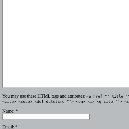
You may use these
HTML
tags and attributes:
<a href="" title="
<cite> <code> <del datetime=""> <em> <i> <q cite=""> <s
Name:
*
Email:
*