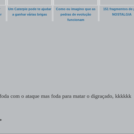
r
Um Caterpie pode te ajudar
Como eu imagino que as
151 fragmentos de 
r
a ganhar várias brigas
pedras de evolução
NOSTALGIA
funcionam
da com o ataque mas foda para matar o digraçado, kkkkkk
*