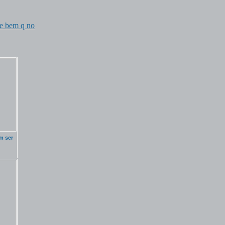
e bem q no
m ser