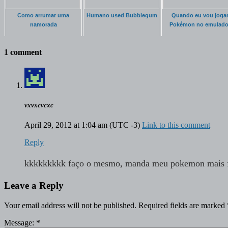
Como arrumar uma
Humano used Bubblegum
Quando eu vou joga
namorada
Pokémon no emulado
1 comment
vxvxcvcxc
April 29, 2012 at 1:04 am
(UTC -3)
Link to this comment
Reply
kkkkkkkkk faço o mesmo, manda meu pokemon mais fo
Leave a Reply
Your email address will not be published.
Required fields are marked
Message:
*