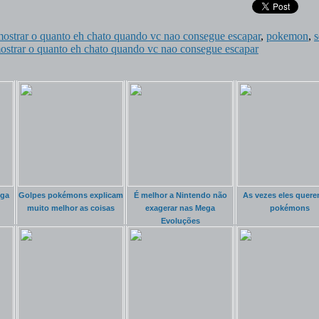
 mostrar o quanto eh chato quando vc nao consegue escapar
,
pokemon
,
s
 mostrar o quanto eh chato quando vc nao consegue escapar
ega
Golpes pokémons explicam
É melhor a Nintendo não
As vezes eles quere
muito melhor as coisas
exagerar nas Mega
pokémons
Evoluções