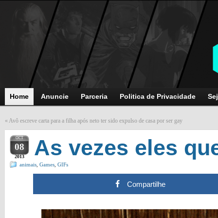
Home
Anuncie
Parceria
Politica de Privacidade
Sej
«
Avô escreve carta para a filha após neto ter sido expulso de casa por ser gay
OCT
As vezes eles q
08
2013
animais
,
Games
,
GIFs
Compartilhe