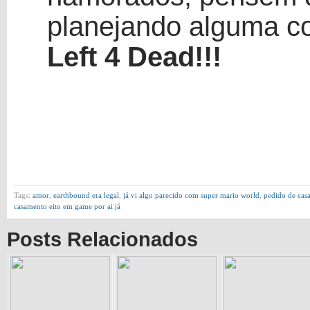
planejando alguma c
Left 4 Dead!!!
Tags:
amor
,
earthbound era legal
,
já vi algo parecido com super mario world
,
pedido de cas
casamento eito em game por ai já
Posts Relacionados