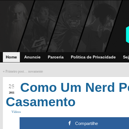
Home
Anuncie
Parceria
Politica de Privacidade
Sej
«
Primeiro post… novamente
SEP
Como Um Nerd P
26
2011
Casamento
Vídeos
Compartilhe