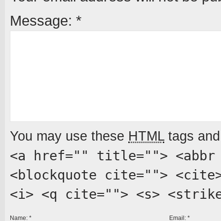
Message:
*
You may use these
HTML
tags and 
<a href="" title=""> <abbr
<blockquote cite=""> <cite
<i> <q cite=""> <s> <strik
Name:
*
Email:
*