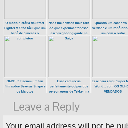
O modo história de Street
Nada me deixaria mais feliz
Quando um cachorro 
Fighter V é tão fácil que um
do que experimentar esse
verdade e um robô bri
bebê de 6 meses o
escorregador gigante na
um com o outro
completou
Suiça
OMG!!!! Fizeram um fan
Esse cara recria
Esse cara zerou Super M
film sobre Severus Snape e
perfeitamente golpes dos
World... com OS OLH
os Marotos
personagens de Tekken na
VENDADOS
vida real
Leave a Reply
Your email address will not be pu