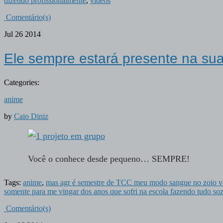
dizendo profissionalmente
,
videos
Comentário(s)
Jul
26
2014
Ele sempre estará presente na sua
Categories:
anime
by
Caio Diniz
Você o conhece desde pequeno… SEMPRE!
Tags:
anime
,
mas agr é semestre de TCC meu modo sangue no zoio va
somente para me vingar dos anos que sofri na escola fazendo tudo so
Comentário(s)