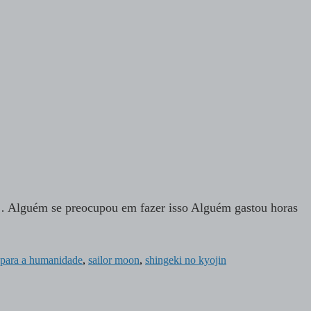
… Alguém se preocupou em fazer isso Alguém gastou horas
s para a humanidade
,
sailor moon
,
shingeki no kyojin