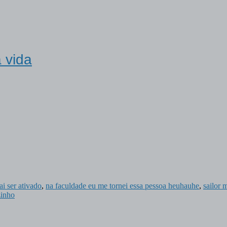
 vida
i ser ativado
,
na faculdade eu me tornei essa pessoa heuhauhe
,
sailor
zinho