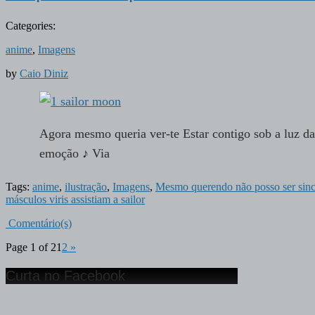
Categories:
anime
,
Imagens
by
Caio Diniz
Agora mesmo queria ver-te Estar contigo sob a luz da
emoção ♪ Via
Tags:
anime
,
ilustração
,
Imagens
,
Mesmo querendo não posso ser si
másculos viris assistiam a sailor
Comentário(s)
Page 1 of 2
1
2
»
Curta no Facebook