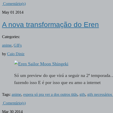
Comentário(s)
May
01
2014
A nova transformação do Eren
Categories:
anime
,
GIFs
by
Caio Diniz
Só um preview do que virá a seguir na 2ª temporada
fazendo isso E é por isso que eu amo a internet
Tags:
anime
,
espera só pra ver a dos outros titãs
,
gifs
,
gifs necessário
Comentário(s)
Mar
30
2014