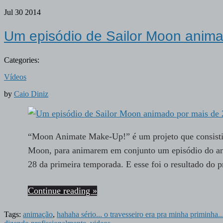
Jul
30
2014
Um episódio de Sailor Moon animad
Categories:
Vídeos
by
Caio Diniz
“Moon Animate Make-Up!” é um projeto que consistia
Moon, para animarem em conjunto um episódio do ani
28 da primeira temporada. E esse foi o resultado d
Continue reading »
Tags:
animação
,
hahaha sério... o travesseiro era pra minha priminha.