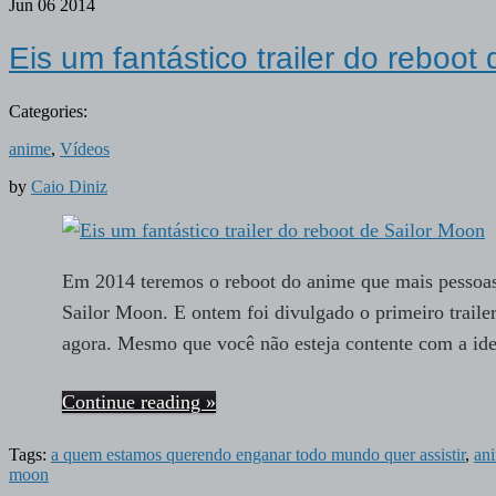
Jun
06
2014
Eis um fantástico trailer do reboot
Categories:
anime
,
Vídeos
by
Caio Diniz
Em 2014 teremos o reboot do anime que mais pessoa
Sailor Moon. E ontem foi divulgado o primeiro trail
agora. Mesmo que você não esteja contente com a ide
Continue reading »
Tags:
a quem estamos querendo enganar todo mundo quer assistir
,
an
moon