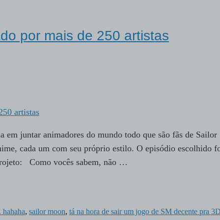
o por mais de 250 artistas
 em juntar animadores do mundo todo que são fãs de Sailor
me, cada um com seu próprio estilo. O episódio escolhido fo
o projeto: Como vocês sabem, não …
.. hahaha
,
sailor moon
,
tá na hora de sair um jogo de SM decente pra 3D