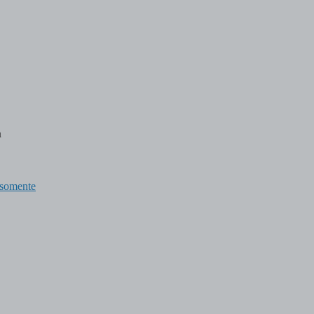
a
somente