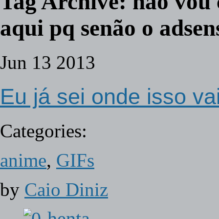
Tag Archive:
não vou 
aqui pq senão o adsen
Jun
13
2013
Eu já sei onde isso va
Categories:
anime
,
GIFs
by
Caio Diniz