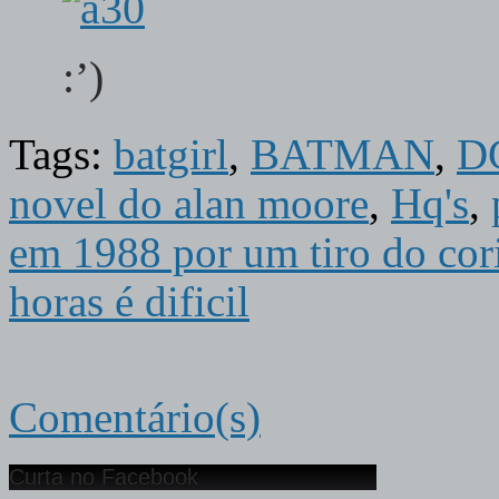
:’)
Tags:
batgirl
,
BATMAN
,
D
novel do alan moore
,
Hq's
,
em 1988 por um tiro do cor
horas é dificil
Comentário(s)
Curta no Facebook