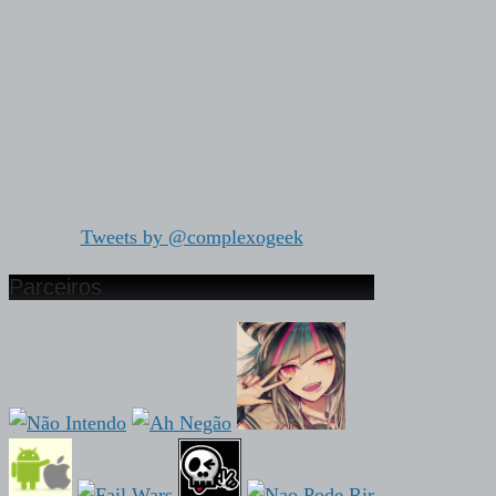
Tweets by @complexogeek
Parceiros