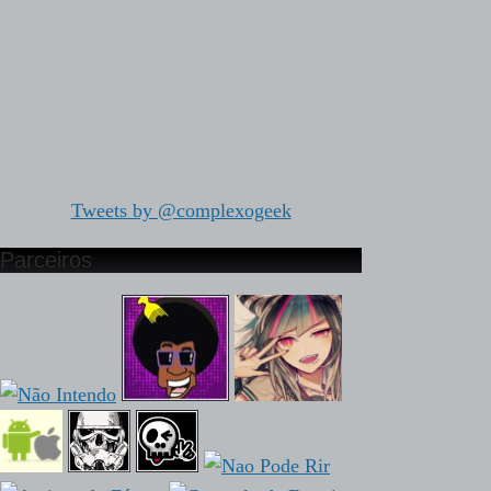
Tweets by @complexogeek
Parceiros