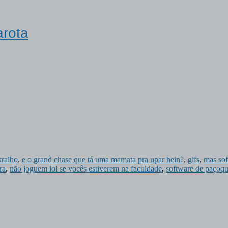
arota
kralho
,
e o grand chase que tá uma mamata pra upar hein?
,
gifs
,
mas sof
ra
,
não joguem lol se vocês estiverem na faculdade
,
software de paçoq