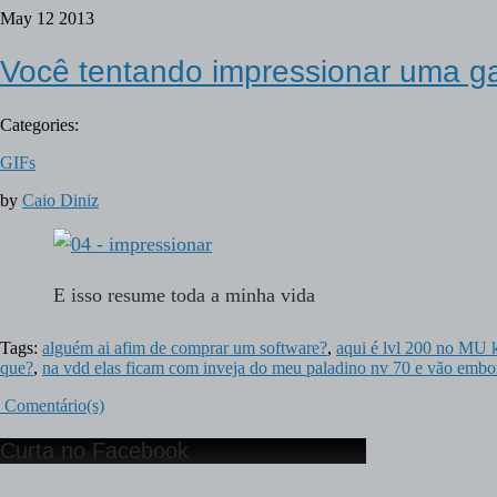
May
12
2013
Você tentando impressionar uma g
Categories:
GIFs
by
Caio Diniz
E isso resume toda a minha vida
Tags:
alguém ai afim de comprar um software?
,
aqui é lvl 200 no MU 
que?
,
na vdd elas ficam com inveja do meu paladino nv 70 e vão embo
Comentário(s)
Curta no Facebook