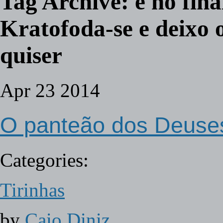
Tag Archive:
e no fina
Kratofoda-se e deixo 
quiser
Apr
23
2014
O panteão dos Deuses
Categories:
Tirinhas
by
Caio Diniz