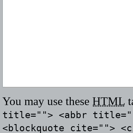
You may use these
HTML
t
title=""> <abbr title="
<blockquote cite=""> <c