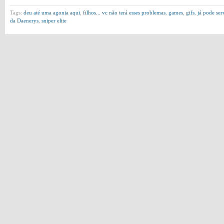
Tags:
deu até uma agonia aqui
,
filhos... vc não terá esses problemas
,
games
,
gifs
,
já pode ser
da Daenerys
,
sniper elite