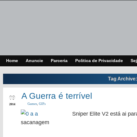
Home
Anuncie
Parceria
Politica de Privacidade
Sej
Tag Archive
JUN
A Guerra é terrível
09
Games
,
GIFs
2014
Sniper Elite V2 está ai pa
sacanagem