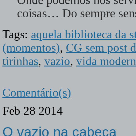
coisas… Do sempre sens
Tags:
aquela biblioteca da 
(momentos)
,
CG sem post d
tirinhas
,
vazio
,
vida moder
Comentário(s)
Feb
28
2014
O vazio na cabeça