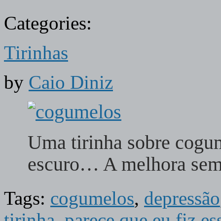
Categories:
Tirinhas
by
Caio Diniz
Uma tirinha sobre cogu
escuro… A melhora sem
Tags:
cogumelos
,
depressão
tirinha
,
parece que eu fiz e