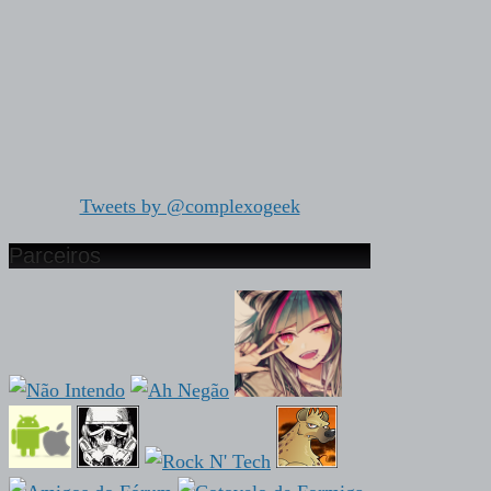
Tweets by @complexogeek
Parceiros