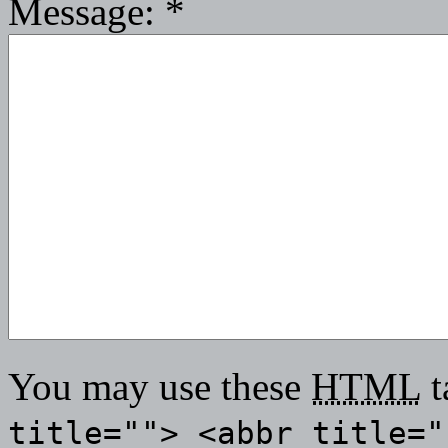
Message:
*
You may use these
HTML
t
title=""> <abbr title="