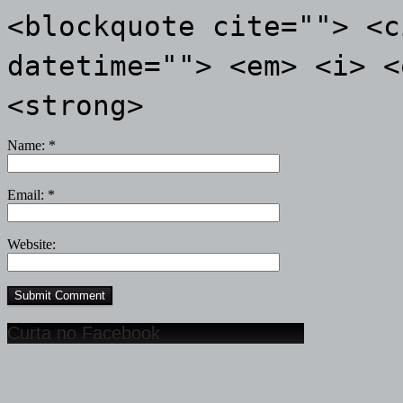
<blockquote cite=""> <c
datetime=""> <em> <i> <
<strong>
Name:
*
Email:
*
Website:
Curta no Facebook