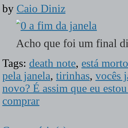
by
Caio Diniz
Acho que foi um final d
Tags:
death note
,
está mort
pela janela
,
tirinhas
,
vocês 
novo? É assim que eu estou
comprar