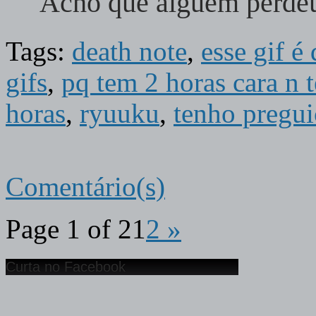
Acho que alguém perd
Tags:
death note
,
esse gif é
gifs
,
pq tem 2 horas cara n 
horas
,
ryuuku
,
tenho pregui
Comentário(s)
Page 1 of 2
1
2
»
Curta no Facebook