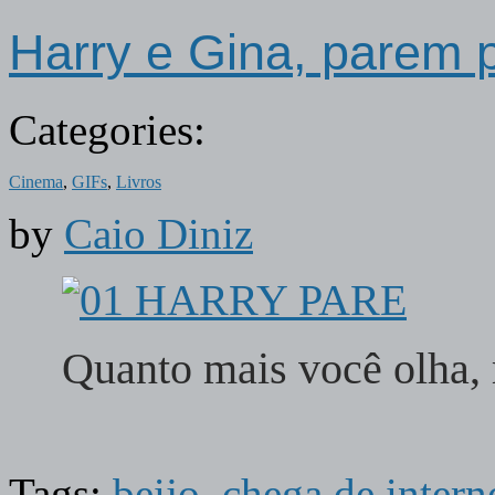
Harry e Gina, parem p
Categories:
Cinema
,
GIFs
,
Livros
by
Caio Diniz
Quanto mais você olha, 
Tags:
beijo
,
chega de intern