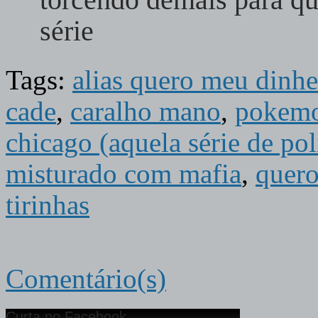
série
Tags:
alias quero meu dinh
cade
,
caralho mano
,
pokem
chicago (aquela série de pol
misturado com mafia
,
quero
tirinhas
Comentário(s)
Curta no Facebook