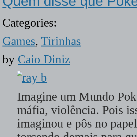
Quem disse que Poké
Categories:
Games
,
Tirinhas
by
Caio Diniz
Imagine um Mundo Pokém
máfia, violência. Pois is
imaginou e pôs no pape
torcendo demais para qu