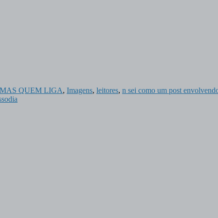
)
sica MAS QUEM LIGA
,
Imagens
,
leitores
,
n sei como um post envolvendo
ssodia