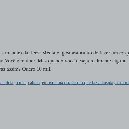
ais maneira da Terra Média,e gostaria muito de fazer um cosp
ma: Você é mulher. Mas quando você deseja realmente alguma
oras assim? Quero 10 mil.
rda dela
,
barba
,
cabelo
,
eu tive uma professora que fazia cosplay Umb