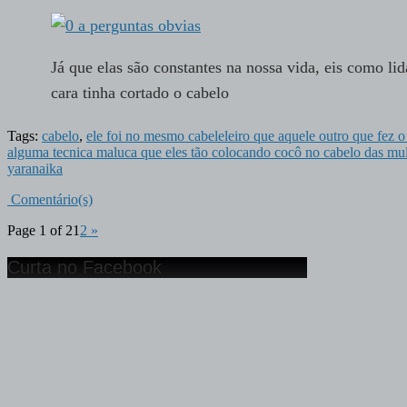
Já que elas são constantes na nossa vida, eis como l
cara tinha cortado o cabelo
Tags:
cabelo
,
ele foi no mesmo cabeleleiro que aquele outro que fez o
alguma tecnica maluca que eles tão colocando cocô no cabelo das m
yaranaika
Comentário(s)
Page 1 of 2
1
2
»
Curta no Facebook