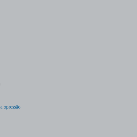
e
sa opressão