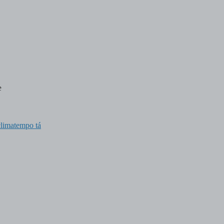
e
climatempo tá