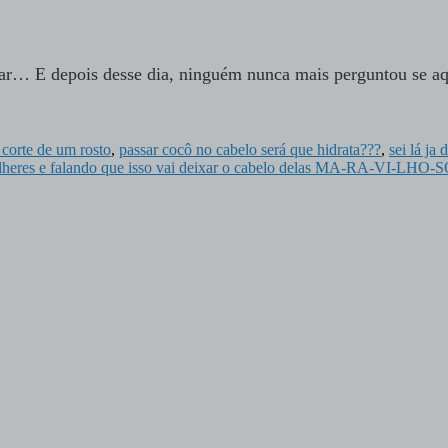
idar… E depois desse dia, ninguém nunca mais perguntou se a
 corte de um rosto
,
passar cocô no cabelo será que hidrata???
,
sei lá ja 
ulheres e falando que isso vai deixar o cabelo delas MA-RA-VI-LHO-