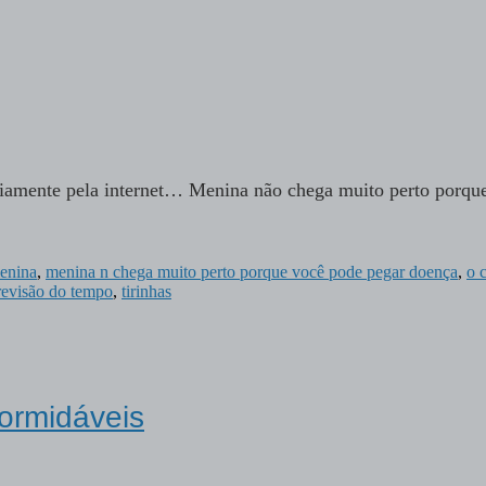
oriamente pela internet… Menina não chega muito perto porqu
enina
,
menina n chega muito perto porque você pode pegar doença
,
o 
previsão do tempo
,
tirinhas
ormidáveis