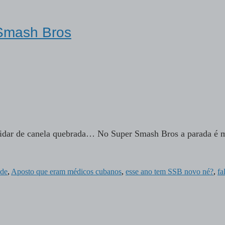
 Smash Bros
idar de canela quebrada… No Super Smash Bros a parada é 
ade
,
Aposto que eram médicos cubanos
,
esse ano tem SSB novo né?
,
fa