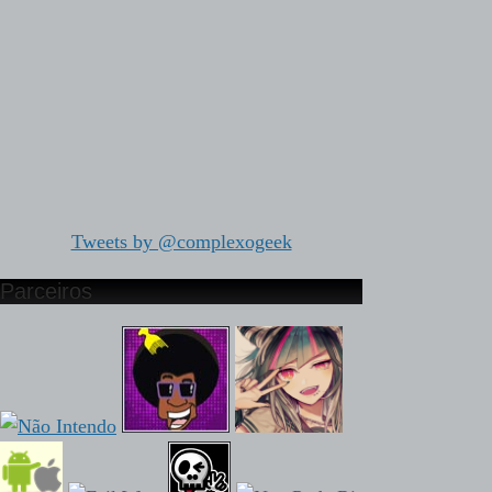
Tweets by @complexogeek
Parceiros