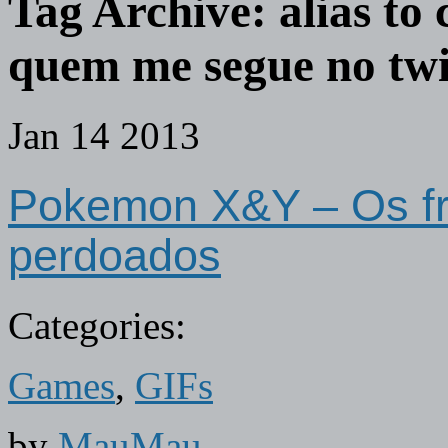
Tag Archive:
alias t
quem me segue no twit
Jan
14
2013
Pokemon X&Y – Os fr
perdoados
Categories:
Games
,
GIFs
by
MauMau