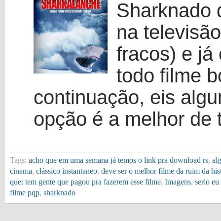
Sharknado q
na televisã
fracos) e já
todo filme 
continuação, eis alg
opção é a melhor de
Tags:
acho que em uma semana já temos o link pra download rs
,
al
cinema
,
clássico instantaneo
,
deve ser o melhor filme da ruim da his
que: tem gente que pagou pra fazerem esse filme
,
Imagens
,
serio eu
filme pqp
,
sharknado