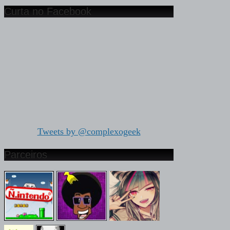
Curta no Facebook
Tweets by @complexogeek
Parceiros