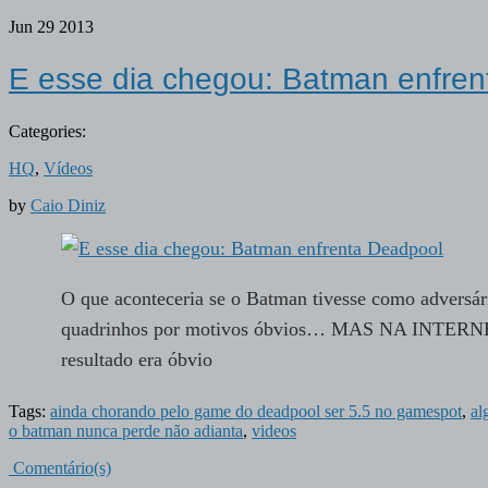
Jun
29
2013
E esse dia chegou: Batman enfre
Categories:
HQ
,
Vídeos
by
Caio Diniz
O que aconteceria se o Batman tivesse como adversári
quadrinhos por motivos óbvios… MAS NA INTERN
resultado era óbvio
Tags:
ainda chorando pelo game do deadpool ser 5.5 no gamespot
,
al
o batman nunca perde não adianta
,
videos
Comentário(s)