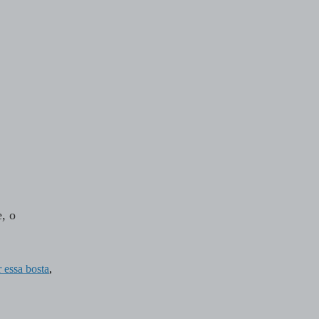
, o
essa bosta
,