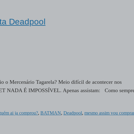
nta Deadpool
o o Mercenário Tagarela? Meio difícil de acontecer nos
ET NADA É IMPOSSÍVEL. Apenas assistam: Como sempre
guém ai ja comprou?
,
BATMAN
,
Deadpool
,
mesmo assim vou comprar 