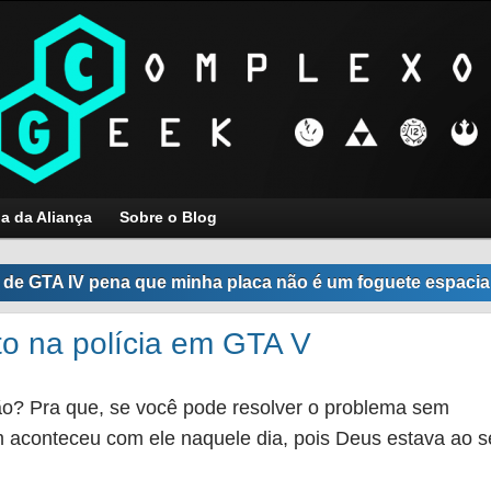
ja da Aliança
Sobre o Blog
de GTA IV pena que minha placa não é um foguete espacia
to na polícia em GTA V
o? Pra que, se você pode resolver o problema sem
m aconteceu com ele naquele dia, pois Deus estava ao 