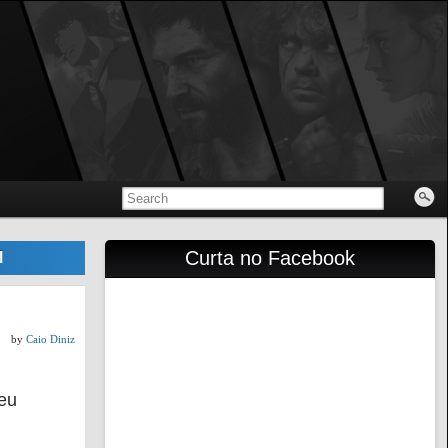
Curta no Facebook
l
by
Caio Diniz
seu