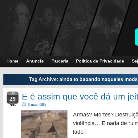
Home
Anuncie
Parceria
Politica de Privacidade
Se
Tag Archive:
ainda to babando naqueles mods 
JAN
E é assim que você dá um jei
29
Games
,
GIFs
2015
Armas? Mortes? Destruiçã
violência… E nada de rui
lado