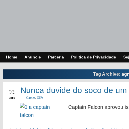
Home
Anuncie
Parceria
Politica de Privacidade
Se
Tag Archive:
agr
NOV
Nunca duvide do soco de um 
02
Games
,
GIFs
2013
Captain Falcon aprovou 