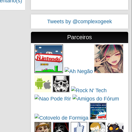
ntário(s)
Tweets by @complexogeek
Parceiros