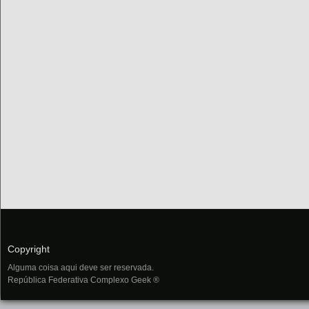
Copyright
Alguma coisa aqui deve ser reservada.
República Federativa Complexo Geek ®